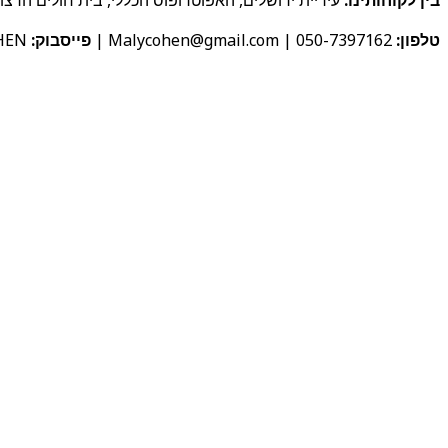
בין לקוחותינו:
עיריית ירושלים, האפוטרופוס הכללי, בית חולים הרצוג
טלפון:
050-7397162 | Malycohen@gmail.com |
פייסבוק:
MALYCOHEN